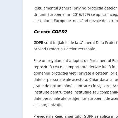
Regulamentul general privind protecția datelor
Uniunii Europene, nr. 2016/679) se aplică înce
ale Uniunii Europene, neavând nevoie de o tran
Ce este
GDPR
?
GDPR
sunt inițialele de la „General Data Protec
privind Protecţia Datelor Personale.
Este un regulament adoptat de Parlamentul Eur
reprezintă cea mai importantă decizie luată în u
domeniul protecţiei vieţii private a cetăţenilor 
datelor personale ale acestora. Chiar daca a fo
graţie de doi ani până la intrarea în vigoare. A
instituite pentru toate instituţiile sau companii
date personale ale cetăţenilor europeni, de asem
acea organizaţie.
Prevederile Regulamentului GDPR se aplica în ori