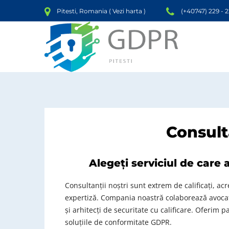
Pitesti, Romania (
Vezi harta
)
(+40747) 229 - 
Consul
Alegeți serviciul de care 
Consultanții noștri sunt extrem de calificați, acre
expertiză. Compania noastră colaborează avocati
și arhitecți de securitate cu calificare. Oferim p
soluțiile de conformitate GDPR.