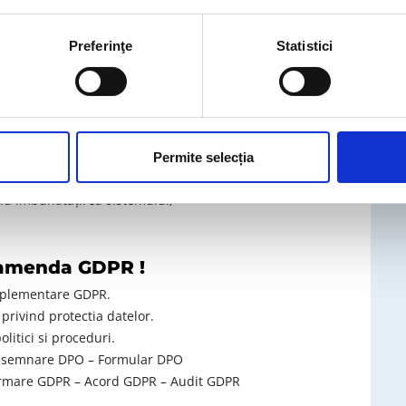
ui informatic şi riscuri asociate;
ui informatic şi riscuri asociate;
Preferinţe
Statistici
urilor de funcţionare după incidente majore;
 de recuperare şi revenire după incidente majore;
Permite selecția
catorilor de control ai sistemului;
nd îmbunătăţirea sistemului;
amenda GDPR !
mplementare GDPR.
privind protectia datelor.
litici si proceduri.
Desemnare DPO – Formular DPO
rmare GDPR – Acord GDPR – Audit GDPR