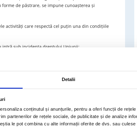
sau forme de păstrare, se impune cunoaşterea şi
ele activităţi care respectă cel puţin una din condiţiile
u intră sub incidenţa dreptului Uniunii;
 cadrul unor activităţi strict personale sau domestice;
 în domeniul siguranţei publice sau executării
Detalii
 oferite de noi
le sarcini pentru dumneavoastră:
uri
rsonaliza conținutul și anunțurile, pentru a oferi funcții de rețele
 – desemnare – instruire;
im partenerilor de rețele sociale, de publicitate și de analize info
– evaluare – cartografiere date;
ceștia le pot combina cu alte informații oferite de dvs. sau culese î