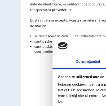
date de identificare, în indiferent ce scopuri 
repspectarea prevederilor.
Există şi câteva excepţii. Acestea se referă la ac
de mai jos:
se desfăşoară în cadrul unei activităţi care n
sunt desfăşurate de către o persoană fizică în
sunt desfăşurate de autorităţi cu competenţe
sancţiunilor penale;
Consimțământ
Serviciile
Noi vom prelua următoare
Acest site utilizează cookie-
Folosim cookie-uri pentru a pe
Pasul 1:
Informare
traficul. De asemenea, le ofer
Pasul 2:
Trasabilitate 
care folosiți site-ul nostru. A
lor.