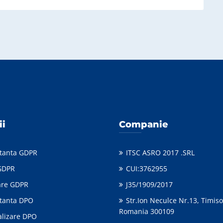
ii
Companie
tanta GDPR
ITSC ASRO 2017 .SRL
GDPR
CUI:3762955
care GDPR
J35/1909/2017
tanta DPO
Str.Ion Neculce Nr.13, Timiso
Romania 300109
alizare DPO