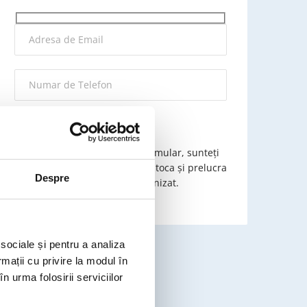
Prin trimiterea acestui formular, sunteți
de acord că putem colecta, stoca și prelucra
Despre
datele dvs. pe care le-ați furnizat.
 sociale și pentru a analiza
rmații cu privire la modul în
n urma folosirii serviciilor