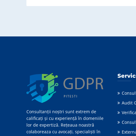
n
t
u
l
u
i
Servic
Consul
Audit 
Consultanții noștri sunt extrem de
Verifi
calificați și cu experiență în domeniile
Consul
lor de expertiză. Rețeaua noastră
colaboreaza cu avocați, specialiști în
Extern