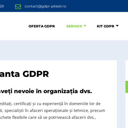
229
contact@gdpr-pitesti.ro
OFERTA GDPR
SERVICII
KIT GDPR
tanta GDPR
aveți nevoie în organizația dvs.
ditați, certificați și cu experiență în domeniile lor de
, specialiști în afaceri operaționale și tehnice, precum
achete flexibile care să se potrivească afacerii dvs.,