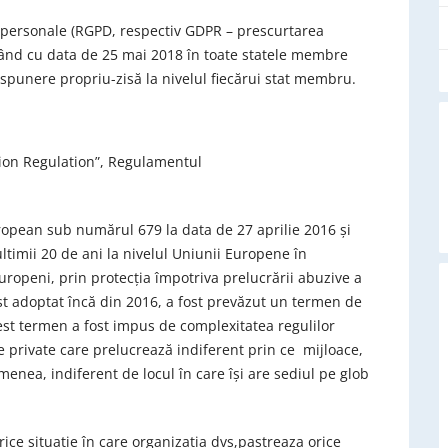
 personale (RGPD, respectiv GDPR – prescurtarea
pând cu data de 25 mai 2018 în toate statele membre
spunere propriu-zisă la nivelul fiecărui stat membru.
tion Regulation”, Regulamentul
opean sub numărul 679 la data de 27 aprilie 2016 şi
ltimii 20 de ani la nivelul Uniunii Europene în
europeni, prin protecţia împotriva prelucrării abuzive a
st adoptat încă din 2016, a fost prevăzut un termen de
cest termen a fost impus de complexitatea regulilor
le private care prelucrează indiferent prin ce mijloace,
enea, indiferent de locul în care îşi are sediul pe glob
ce situaţie în care organizaţia dvs,pastreaza orice