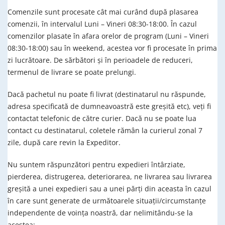
Comenzile sunt procesate cât mai curând după plasarea
comenzii, în intervalul Luni – Vineri 08:30-18:00. În cazul
comenzilor plasate în afara orelor de program (Luni – Vineri
08:30-18:00) sau în weekend, acestea vor fi procesate în prima
zi lucrătoare. De sărbători și în perioadele de reduceri,
termenul de livrare se poate prelungi.
Dacă pachetul nu poate fi livrat (destinatarul nu răspunde,
adresa specificată de dumneavoastră este greșită etc), veți fi
contactat telefonic de către curier. Dacă nu se poate lua
contact cu destinatarul, coletele rămân la curierul zonal 7
zile, după care revin la Expeditor.
Nu suntem răspunzători pentru expedieri întârziate,
pierderea, distrugerea, deteriorarea, ne livrarea sau livrarea
greșită a unei expedieri sau a unei părți din aceasta în cazul
în care sunt generate de următoarele situații/circumstanțe
independente de voința noastră, dar nelimitându-se la
acestea: