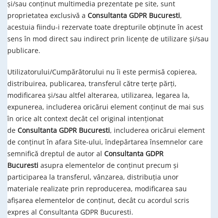
și/sau conținut multimedia prezentate pe site, sunt
proprietatea exclusivă a
Consultanta GDPR Bucuresti
,
acestuia fiindu-i rezervate toate drepturile obținute în acest
sens în mod direct sau indirect prin licențe de utilizare și/sau
publicare.
Utilizatorului/Cumpărătorului nu îi este permisă copierea,
distribuirea, publicarea, transferul către terțe părți,
modificarea și/sau altfel alterarea, utilizarea, legarea la,
expunerea, includerea oricărui element conținut de mai sus
în orice alt context decât cel original intenționat
de
Consultanta GDPR Bucuresti
, includerea oricărui element
de conținut în afara Site-ului, îndepărtarea însemnelor care
semnifică dreptul de autor al
Consultanta GDPR
Bucuresti
asupra elementelor de conținut precum și
participarea la transferul, vânzarea, distribuția unor
materiale realizate prin reproducerea, modificarea sau
afișarea elementelor de conținut, decât cu acordul scris
expres al Consultanta GDPR Bucuresti.