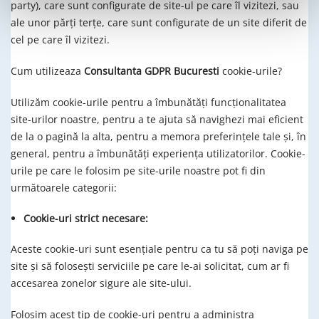
party), care sunt configurate de site-ul pe care îl vizitezi, sau
l
ale unor părţi terţe, care sunt configurate de un site diferit de
u
cel pe care îl vizitezi.
i
Cum utilizeaza
Consultanta GDPR Bucuresti
cookie-urile?
Utilizăm cookie-urile pentru a îmbunătăţi funcţionalitatea
site-urilor noastre, pentru a te ajuta să navighezi mai eficient
de la o pagină la alta, pentru a memora preferinţele tale şi, în
general, pentru a îmbunătăţi experienţa utilizatorilor. Cookie-
urile pe care le folosim pe site-urile noastre pot fi din
următoarele categorii:
Cookie-uri strict necesare:
Aceste cookie-uri sunt esenţiale pentru ca tu să poţi naviga pe
site şi să foloseşti serviciile pe care le-ai solicitat, cum ar fi
accesarea zonelor sigure ale site-ului.
Folosim acest tip de cookie-uri pentru a administra