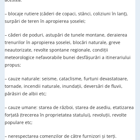
– blocaje rutiere (căderi de copaci, stânci, coliziuni în lanț),
surpări de teren în apropierea șoselei;
– căderi de poduri, astupări de tunele montane, deraierea
trenurilor în apropierea șoselei, blocări naturale, greve
neautorizate, revolte spontane regionale, condiții
meteorologice nefavorabile bunei desfășurări a itinerariului
propus;
– cauze naturale: seisme, cataclisme, furtuni devastatoare,
tornade, incendii naturale, inundații, deversări de fluvii,
părăsiri de albii etc;
– cauze umane: starea de război, starea de asediu, etatizarea
forțată (trecerea în proprietatea statului), revoluții, revolte
populare etc;
– nerespectarea comenzilor de către furnizori și terți.