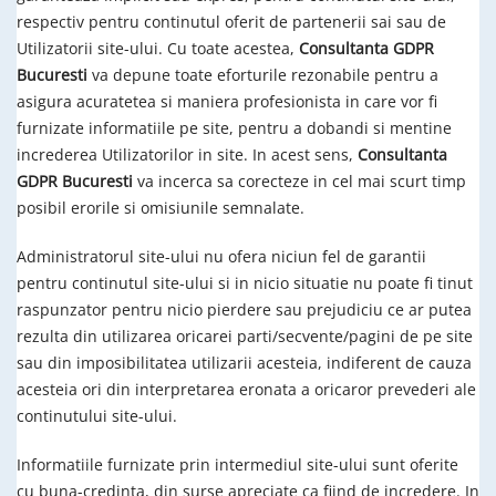
respectiv pentru continutul oferit de partenerii sai sau de
Utilizatorii site-ului. Cu toate acestea,
Consultanta GDPR
Bucuresti
va depune toate eforturile rezonabile pentru a
asigura acuratetea si maniera profesionista in care vor fi
furnizate informatiile pe site, pentru a dobandi si mentine
increderea Utilizatorilor in site. In acest sens,
Consultanta
GDPR Bucuresti
va incerca sa corecteze in cel mai scurt timp
posibil erorile si omisiunile semnalate.
Administratorul site-ului nu ofera niciun fel de garantii
pentru continutul site-ului si in nicio situatie nu poate fi tinut
raspunzator pentru nicio pierdere sau prejudiciu ce ar putea
rezulta din utilizarea oricarei parti/secvente/pagini de pe site
sau din imposibilitatea utilizarii acesteia, indiferent de cauza
acesteia ori din interpretarea eronata a oricaror prevederi ale
continutului site-ului.
Informatiile furnizate prin intermediul site-ului sunt oferite
cu buna-credinta, din surse apreciate ca fiind de incredere. In