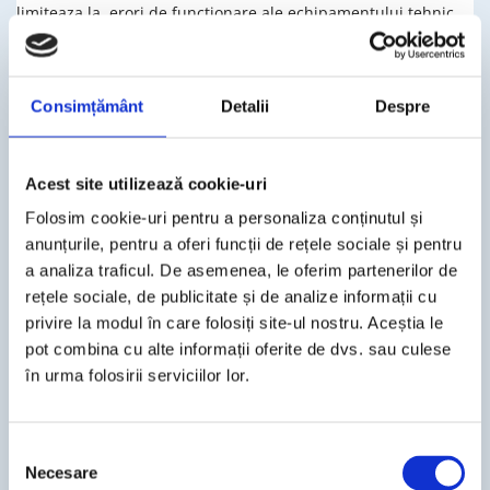
limiteaza la, erori de functionare ale echipamentului tehnic
al
Consultanta GDPR Bucuresti
, lipsa functionarii conexiunii la
internet, lipsa functionarii conexiunilor de telefon, virusii
informatici, accesul neautorizat in sistemele Site-ului, erorile
Consimțământ
Detalii
Despre
de operare, etc.
Utilizatorii sunt de acord sa protejeze si sa
Acest site utilizează cookie-uri
asigure
Consultanta GDPR Bucuresti
si/sau pe operatorii,
directorii, angajatii, sucursalele, filialele si reprezentantii sai
Folosim cookie-uri pentru a personaliza conținutul și
de si impotriva oricaror cereri, pretentii, actiuni, impuneri,
anunțurile, pentru a oferi funcții de rețele sociale și pentru
pierderi, daune, costuri (incluzand, fara nici un fel de
a analiza traficul. De asemenea, le oferim partenerilor de
limitare, onorariile avocatilor), cheltuieli, judecati, decizii,
rețele sociale, de publicitate și de analize informații cu
amenzi, regularizari sau alte obligatii rezultate sau
privire la modul în care folosiți site-ul nostru. Aceștia le
relationate cu orice alta actiune a Utilizatorilor in legatura cu
pot combina cu alte informații oferite de dvs. sau culese
utilizarea site-ului sau a serviciilor oferite prin intermediul
în urma folosirii serviciilor lor.
acestuia.
Consultanta GDPR Bucuresti
nu ofera nicio garantie, nici in
S
Necesare
mod expres si nici implicit, in ceea ce priveste inclusiv, dar
e