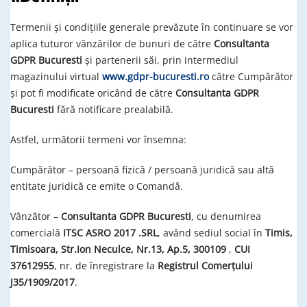
Termenii și condițiile generale prevăzute în continuare se vor
aplica tuturor vânzărilor de bunuri de către
Consultanta
GDPR Bucuresti
și partenerii săi, prin intermediul
magazinului virtual
www.gdpr-bucuresti.ro
către Cumpărător
și pot fi modificate oricând de către
Consultanta GDPR
Bucuresti
fără notificare prealabilă.
Astfel, următorii termeni vor însemna:
Cumpărător – persoană fizică / persoană juridică sau altă
entitate juridică ce emite o Comandă.
Vânzător –
Consultanta GDPR Bucuresti
, cu denumirea
comercială
ITSC ASRO 2017 .SRL
, având sediul social în
Timis,
Timisoara, Str.Ion Neculce, Nr.13, Ap.5, 300109
,
CUI
37612955
, nr. de înregistrare la
Registrul Comerțului
J35/1909/2017
.