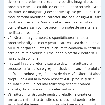
descrierile produselor prezentate pe site. Imaginile sunt
prezentate pe site cu titlu de exemplu, iar produsele livrate
pot diferi de imaginile și descrierile expuse pe site în orice
mod, datorită modificării caracteristicilor și design-ului fără
notificare prealabilă. Vânzătorul își rezervă dreptul să
completeze și să modifice orice informație de pe site fără
notificare prealabilă.
Vânzătorul nu garantează disponibilitatea în stoc a
produselor afișate, motiv pentru care va avea dreptul de a
nu livra parțial sau integral o anumită comandă în cazul în
care anumite produse nu mai apar în oferta curentă sau
nu sunt disponibile.
În cazul în care prețurile sau alte detalii referitoare la
produse au fost afișate greșit, inclusiv din cauza faptului că
au fost introduse greșit în baza de date, Vânzătorulîși alocă
dreptul de a anula livrarea respectivului produs și de a
anunța clientul în cel mai scurt timp despre eroarea
aparută, dacă livrarea nu s-a efectuat încă.
Vânzătorul nu răspunde pentru prejudiciile create ca
urmare a nefuncționării site-ului precum și pentru cele
rezultând din imposibilitatea accesării anumitor link-uri