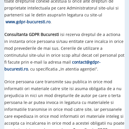
toate drepturile conexe acestuia si orice alte drepturi de
proprietate intelectuala pe care Administratorul site-ului si
partenerii sai le detin asupra/in legatura cu site-ul
www.gdpr-bucuresti.ro
.
Consultanta GDPR Bucuresti
isi rezerva dreptul de a actiona
in instanta orice persoana si/sau entitate care incalca in orice
mod prevederile de mai sus. Cererile de utilizare a
continutului site-ului in orice scop altul decat cel personal pot
fi facute prin e-mail la adresa mail
contact@gdpr-
bucuresti.ro
, cu specificatia „In atentia agenției”.
Orice persoana care transmite sau publica in orice mod
informatii ori materiale catre site isi asuma obligatia de a nu
prejudicia in nici un mod drepturile de autor pe care o terta
persoana le-ar putea invoca in legatura cu materialele si
informatiile transmise in orice mod catre site, iar persoanele
care expediaza in orice mod informatii ori materiale inteleg si
accepta ca incalcarea in orice mod a acestei obligatii nu poate