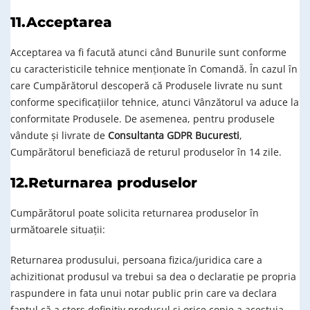
11.Acceptarea
Acceptarea va fi facută atunci când Bunurile sunt conforme
cu caracteristicile tehnice menționate în Comandă. În cazul în
care Cumpărătorul descoperă că Produsele livrate nu sunt
conforme specificațiilor tehnice, atunci Vânzătorul va aduce la
conformitate Produsele. De asemenea, pentru produsele
vândute și livrate de
Consultanta GDPR Bucuresti
,
Cumpărătorul beneficiază de returul produselor în 14 zile.
12.Returnarea produselor
Cumpărătorul poate solicita returnarea produselor în
următoarele situații:
Returnarea produsului, persoana fizica/juridica care a
achizitionat produsul va trebui sa dea o declaratie pe propria
raspundere in fata unui notar public prin care va declara
faptul că a sters definitiv produsul si orice copie a acestuia