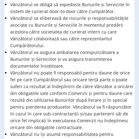
Vânzătorul se obligă să expedieze Bunurile și Serviciile în
sistem de curierat door-to-door către Cumpărător.
Vânzătorul se eliberează de riscurile și responsabilitățile
asociate cu Bunurile și Serviciile în momentul predării
acestora către societatea de curierat intern cu care
Vânzătorul colaborează sau către reprezentantul
Cumpărătorului.
Vânzătorul va asigura ambalarea corespunzătoare a
Bunurilor și Serviciilor și va asigura transmiterea
documentelor însoțitoare.
Vânzătorul nu poate fi responsabil pentru daune de orice
fel pe care Cumpărătorul sau oricare terță parte o poate
suferi ca rezultat al îndeplinirii de către Vânzător a oricărei
din obligațiile sale conform Comenzii și pentru daune care
rezultă din utilizarea Bunurilor după livrare și în special
pentru pierderea produselor. Vânzătorul va fi răspunzător
în cazul în care sub-contractanții și/sau partenerii săi de
orice fel implicați în executarea Comenzii nu îndeplinesc
oricare din obligațiile contractuale.
Vânzătorul nu își asumă responsabilitatea pentru